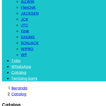
ALLWIN
FlexOvit
JACKGEN
JCK
JTC
Kinik
SAILING
SONJACK
WIPRO
WP
Toko
WhatsApp
Catalog
Tentang kami
Beranda
Catalog
Catalog