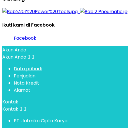
Ikuti kami di Facebook
Facebook
Akun Anda
Akun Anda


Data pribadi
Penjualan
Nota Kredit
Alamat
Kontak
Kontak


PT. Jatmiko Cipta Karya