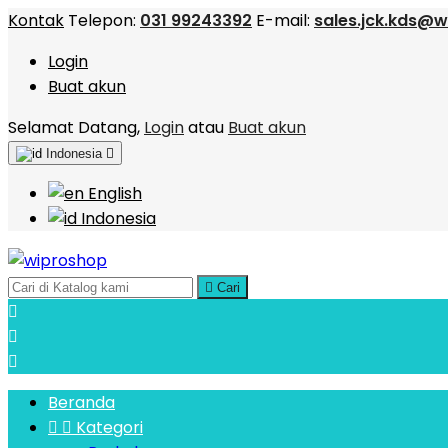
Kontak
Telepon:
031 99243392
E-mail:
sales.jck.kds@w
Login
Buat akun
Selamat Datang,
Login
atau
Buat akun
Indonesia

English
Indonesia

Cari



Beranda


Kategori