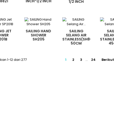
8821
INCH*1/2 INCH
1/2 INCH
NG JET
SAILING HAND
SAILING
SAI
OWER
SHOWER
SELANG AIR
SELA
201B
SH205
STAINLESS(SH8001)
STAINL
50CM
4
an 1-12 dari 277
1
2
3
…
24
Beriku