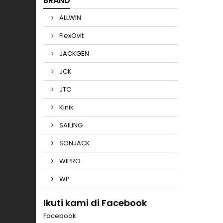
BRAND
ALLWIN
FlexOvit
JACKGEN
JCK
JTC
Kinik
SAILING
SONJACK
WIPRO
WP
Ikuti kami di Facebook
Facebook