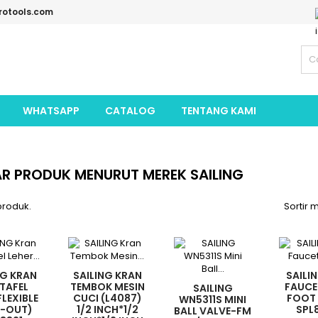
rotools.com
WHATSAPP
CATALOG
TENTANG KAMI
R PRODUK MENURUT MEREK SAILING
produk.
Sortir 
NG KRAN
SAILING KRAN
SAILI
TAFEL
TEMBOK MESIN
FAUCE
SAILING
FLEXIBLE
CUCI (L4087)
FOOT
WN5311S MINI
L-OUT)
1/2 INCH*1/2
SPL
BALL VALVE-FM