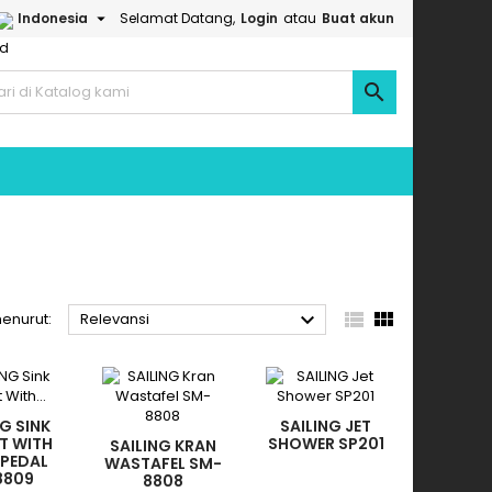

Indonesia
Selamat Datang,
Login
atau
Buat akun




menurut:
Relevansi
NG SINK
SAILING JET
T WITH
SHOWER SP201
SAILING KRAN
 PEDAL
WASTAFEL SM-
8809
8808