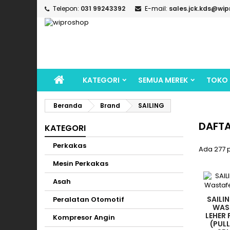
Telepon:
031 99243392
E-mail:
sales.jck.kds@wip
KATEGORI
SEMUA MEREK
TOKO
Beranda
Brand
SAILING
DAFTA
KATEGORI
Perkakas
Ada 277 
Mesin Perkakas
Asah
SAILI
Peralatan Otomotif
WAS
LEHER 
Kompresor Angin
(PUL