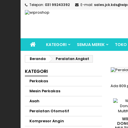
Telepon:
031 99243392
E-mail:
sales.jck.kds@wip
KATEGORI
SEMUA MEREK
TOKO
Beranda
Peralatan Angkat
KATEGORI
Perkakas
Ada 809 
Mesin Perkakas
Asah
Peralatan Otomotif
WI
Kompresor Angin
DON