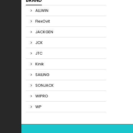
BRAND
ALLWIN
FlexOvit
JACKGEN
JCK
JTC
Kinik
SAILING
SONJACK
WIPRO
WP