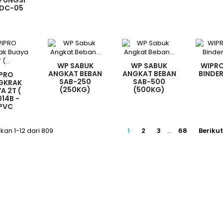
FUNGSI
 DC-05
WP SABUK
WP SABUK
WIPR
ANGKAT BEBAN
ANGKAT BEBAN
BINDER
PRO
SAB-250
SAB-500
GKRAK
(250KG)
(500KG)
A 2T (
14B -
PVC
an 1-12 dari 809
1
2
3
…
68
Beriku