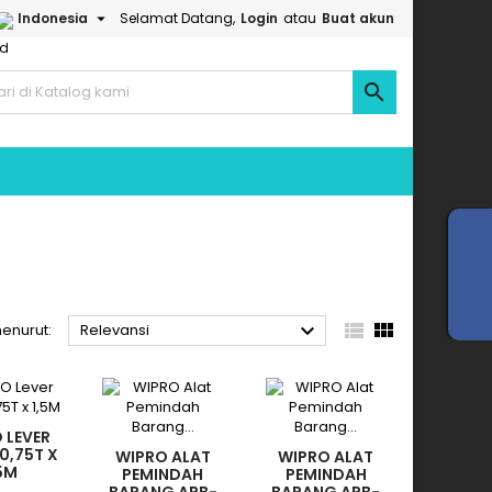

Indonesia
Selamat Datang,
Login
atau
Buat akun




menurut:
Relevansi
 LEVER
0,75T X
WIPRO ALAT
WIPRO ALAT
,5M
PEMINDAH
PEMINDAH