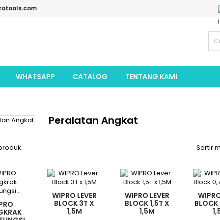
rotools.com
WHATSAPP
CATALOG
TENTANG KAMI
Peralatan Angkat
produk.
Sortir 
WIPRO LEVER
WIPRO LEVER
WIPRO
BLOCK 3T X
BLOCK 1,5T X
BLOCK 
PRO
1,5M
1,5M
1
GKRAK