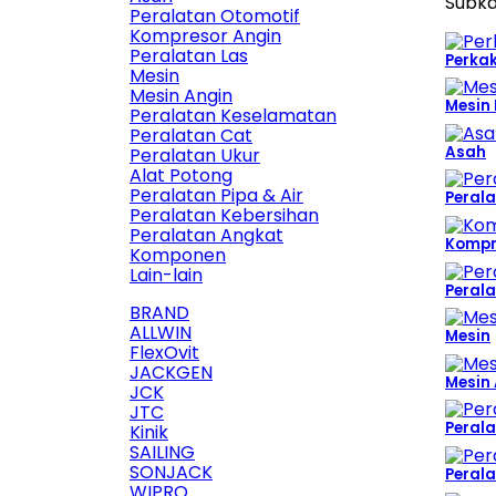
Subka
Peralatan Otomotif
Kompresor Angin
Peralatan Las
Perka
Mesin
Mesin Angin
Mesin
Peralatan Keselamatan
Peralatan Cat
Asah
Peralatan Ukur
Alat Potong
Peralatan Pipa & Air
Peral
Peralatan Kebersihan
Peralatan Angkat
Kompr
Komponen
Lain-lain
Perala
BRAND
ALLWIN
Mesin
FlexOvit
JACKGEN
Mesin
JCK
JTC
Peral
Kinik
SAILING
SONJACK
Peral
WIPRO