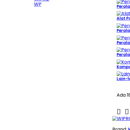
WP
Perala
Alat P
Perala
Peral
Peral
Komp
Lain-l
Ada 1


Brand: