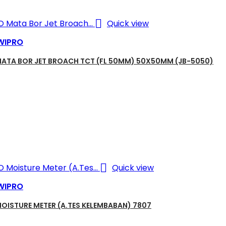

Quick view
WIPRO
ATA BOR JET BROACH TCT (FL 50MM) 50X50MM (JB-5050)

Quick view
WIPRO
OISTURE METER (A.TES KELEMBABAN) 7807