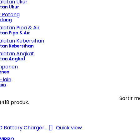
tan Ukur
otong
tan Pipa & Air
atan Kebersihan
atan Angkat
onen
ain
Sortir m
8418 produk.

Quick view
WIPRO