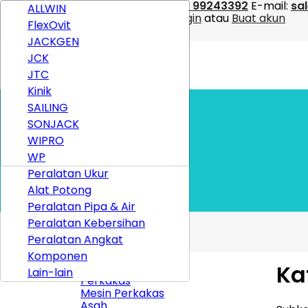
Kontak
Telepon:
031 99243392
E-mail:
sa
Perkakas
ALLWIN
Selamat Datang,
Login
atau
Buat akun
Mesin Perkakas
FlexOvit

Indonesia
Asah
JACKGEN
Peralatan Otomotif
JCK
Kompresor Angin
JTC
Peralatan Las
Kinik
Beranda
Mesin
SAILING
Kategori
Mesin Angin
SONJACK
Semua merek
Peralatan Keselamatan
WIPRO
Toko
Peralatan Cat
WP
WhatsApp
Peralatan Ukur
Catalog
Alat Potong
Tentang kami
Peralatan Pipa & Air
Peralatan Kebersihan
Beranda
Peralatan Angkat
Komponen
Ka
KATEGORI
Lain-lain
Perkakas
Mesin Perkakas
Asah