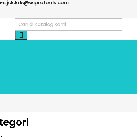
les.jck.kds@wiprotools.com

tegori