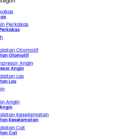
tegori
kas
 Perkakas
atan Otomotif
esor Angin
tan Las
 Angin
atan Keselamatan
atan Cat