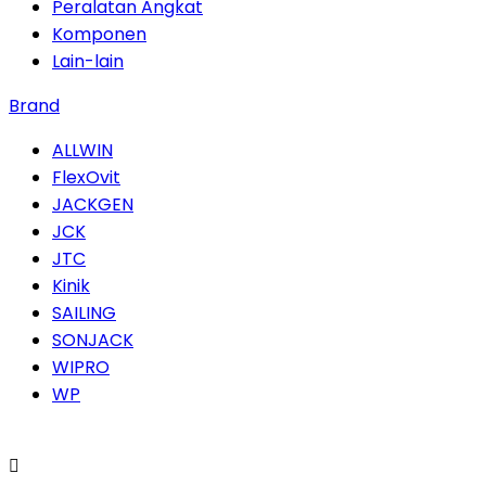
Peralatan Angkat
Komponen
Lain-lain
Brand
ALLWIN
FlexOvit
JACKGEN
JCK
JTC
Kinik
SAILING
SONJACK
WIPRO
WP
