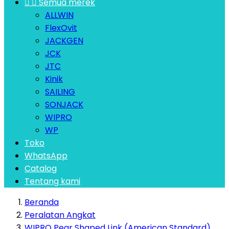


Semua merek
ALLWIN
FlexOvit
JACKGEN
JCK
JTC
Kinik
SAILING
SONJACK
WIPRO
WP
Toko
WhatsApp
Catalog
Tentang kami
Beranda
Peralatan Angkat
WIPRO Pear Shaped Link (American Standard)