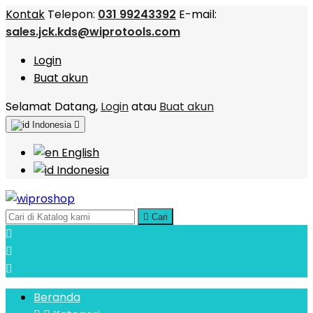
Kontak
Telepon:
031 99243392
E-mail:
sales.jck.kds@wiprotools.com
Login
Buat akun
Selamat Datang,
Login
atau
Buat akun
Indonesia

English
Indonesia

Cari



Beranda