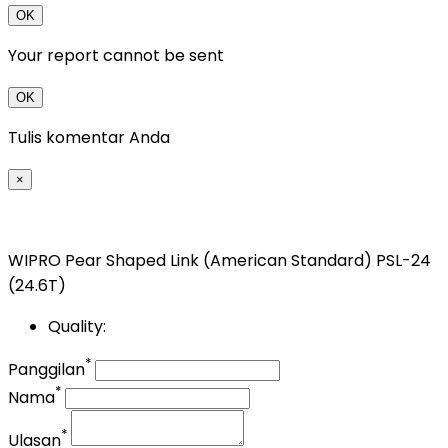
OK
Your report cannot be sent
OK
Tulis komentar Anda
×
WIPRO Pear Shaped Link (American Standard) PSL-24
(24.6T)
Quality:
*
Panggilan
*
Nama
*
Ulasan